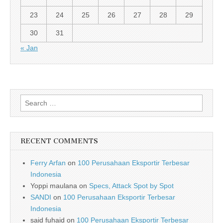
23
24
25
26
27
28
29
30
31
« Jan
Search for:
RECENT COMMENTS
Ferry Arfan
on
100 Perusahaan Eksportir Terbesar
Indonesia
Yoppi maulana
on
Specs, Attack Spot by Spot
SANDI
on
100 Perusahaan Eksportir Terbesar
Indonesia
said fuhaid
on
100 Perusahaan Eksportir Terbesar