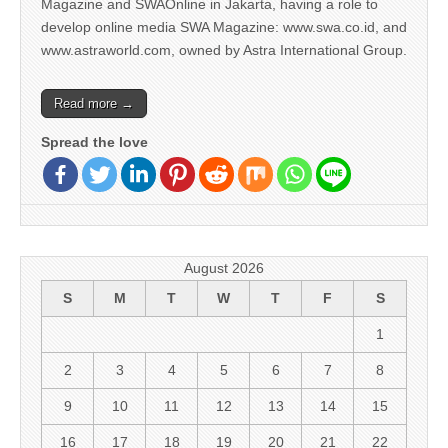
Magazine and SWAOnline in Jakarta, having a role to
develop online media SWA Magazine: www.swa.co.id, and
www.astraworld.com, owned by Astra International Group.
Read more →
Spread the love
August 2026
S
M
T
W
T
F
S
1
2
3
4
5
6
7
8
9
10
11
12
13
14
15
16
17
18
19
20
21
22