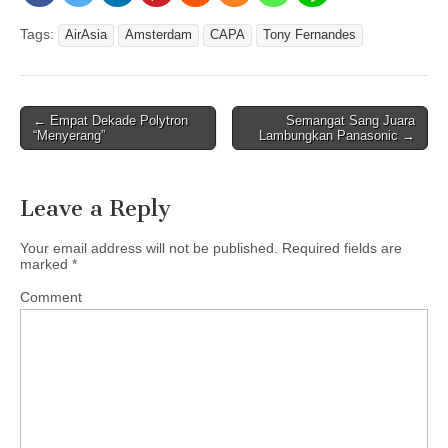
Tags:
AirAsia
Amsterdam
CAPA
Tony Fernandes
← Empat Dekade Polytron
Semangat Sang Juara
Post navigation
“Menyerang”
Lambungkan Panasonic →
Leave a Reply
Your email address will not be published.
Required fields are
marked
*
Comment