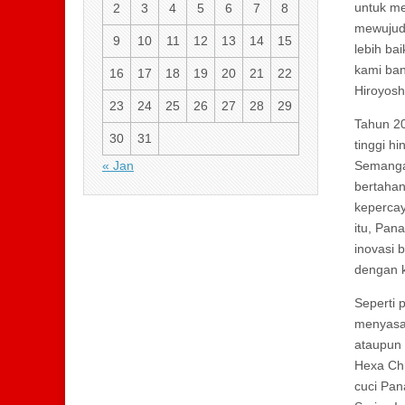
untuk me
2
3
4
5
6
7
8
mewujudk
9
10
11
12
13
14
15
lebih ba
kami ban
16
17
18
19
20
21
22
Hiroyosh
23
24
25
26
27
28
29
Tahun 20
30
31
tinggi h
« Jan
Semangat
bertahan
kepercay
itu, Pan
inovasi 
dengan k
Seperti 
menyasa
ataupun 
Hexa Chr
cuci Pan