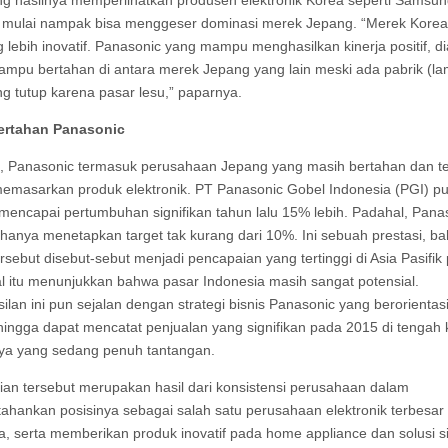
 mulai nampak bisa menggeser dominasi merek Jepang. “Merek Korea
g lebih inovatif. Panasonic yang mampu menghasilkan kinerja positif, 
ampu bertahan di antara merek Jepang yang lain meski ada pabrik (l
g tutup karena pasar lesu,” paparnya.
ertahan Panasonic
 Panasonic termasuk perusahaan Jepang yang masih bertahan dan t
memasarkan produk elektronik. PT Panasonic Gobel Indonesia (PGI) pu
 mencapai pertumbuhan signifikan tahun lalu 15% lebih. Padahal, Pana
hanya menetapkan target tak kurang dari 10%. Ini sebuah prestasi, b
ersebut disebut-sebut menjadi pencapaian yang tertinggi di Asia Pasifik
l itu menunjukkan bahwa pasar Indonesia masih sangat potensial.
ilan ini pun sejalan dengan strategi bisnis Panasonic yang berorientas
ehingga dapat mencatat penjualan yang signifikan pada 2015 di tengah 
nya yang sedang penuh tantangan.
an tersebut merupakan hasil dari konsistensi perusahaan dalam
hankan posisinya sebagai salah satu perusahaan elektronik terbesar 
a, serta memberikan produk inovatif pada home appliance dan solusi s