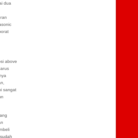
ai dua
oran
asonic
orat
osi above
harus
nya
an,
i sangat
un
yang
an
mbeli
 sudah