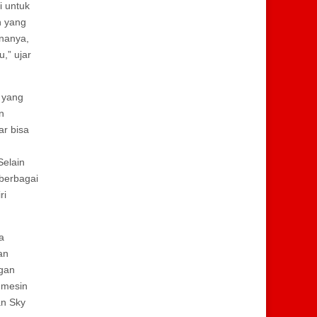
i untuk
n yang
enanya,
,” ujar
 yang
n
ar bisa
elain
berbagai
ri
a
an
ngan
 mesin
an Sky