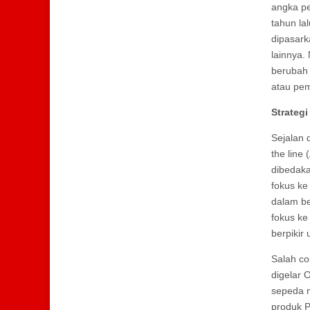
angka pe
tahun la
dipasark
lainnya.
berubah
atau pem
Strateg
Sejalan 
the line
dibedaka
fokus ke
dalam be
fokus ke
berpikir
Salah co
digelar 
sepeda m
produk 