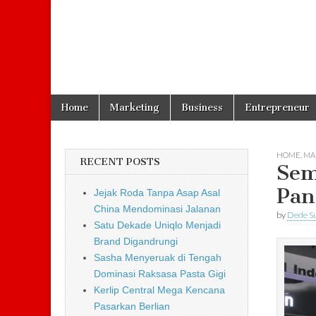
Skip to content
Home
Marketing
Business
Entrepreneur
Main menu
HOME
,
MA
RECENT POSTS
Sem
Pan
Jejak Roda Tanpa Asap Asal
China Mendominasi Jalanan
by
Dede S
Satu Dekade Uniqlo Menjadi
Brand Digandrungi
Sasha Menyeruak di Tengah
Dominasi Raksasa Pasta Gigi
Kerlip Central Mega Kencana
Pasarkan Berlian