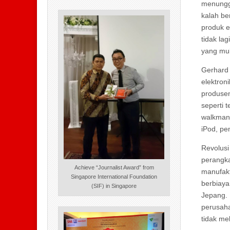
menunggu
kalah be
produk e
tidak la
yang mul
Gerhard 
elektron
produsen
seperti 
walkman.
iPod, pe
Revolusi
perangka
Achieve “Journalist Award” from
manufakt
Singapore International Foundation
berbiaya
(SIF) in Singapore
Jepang. 
perusaha
tidak me