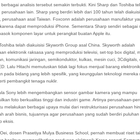
erbagai analisis tersebut semakin terbukti. Kini Sharp dan Toshiba te
i perusahaan lain. Sharp yang berdiri lebih dari 100 tahun telah diakuisi
 perusahaan asal Taiwan. Foxconn adalah perusahaan manufaktur ya
 karena dapat memproduksi iPhone. Sementara Sharp sendiri sebagai 
asok komponen layar untuk perangkat buatan Apple itu.
oshiba telah diakuisisi Skyworth Group asal China. Skyworth adalah
an elektronik raksasa yang memproduksi televisi, set-top box digital, 
, komunikasi jaringan, semikonduktor, kulkas, mesin cuci, 3Cdigitals,
D. Lalu Hitachi memutuskan tidak lagi fokus menjual barang elektronik
n pada bidang yang lebih spesifik, yang keunggulan teknologi mereka
erti pembangkit tenaga nuklir.
pula Sony lebih mengembangkan sensor gambar kamera yang mampu
lkan foto berkualitas tinggi dan industri game. Artinya perusahaan-p
tu melakukan berbagai upaya mulai dari restrukturisasi perusahaan hi
 arah bisnis, tujuannya agar perusahaan yang sudah berdiri puluhan
p eksis.
to Oei, dosen Prasetiya Mulya Business School, pernah membuat riset t
g hasilnya memperlihatkan produsen elektronik Korea seperti Samsu