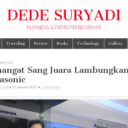
DEDE SURYADI
BUSINESS & ENTREPRENEURSHIP
Traveling
Review
Books
Technology
Gallery
RKETING
angat Sang Juara Lambungka
asonic
uryadi
•
21 January 2017
•
2 Comments