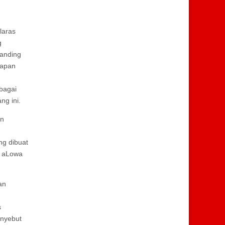
laras
g
banding
Japan
bagai
ng ini.
an
ng dibuat
s aLowa
an
s
enyebut