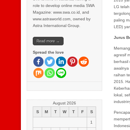
role to develop online media SWA
LG telah
Magazine: www.swa.co.id, and
tergolon
www.astraworld.com, owned by
paling m
Astra International Group.
LED) yan
Jurus B
Read more →
Memang,
Spread the love
agresif 
berhasil
awalnya 
raihan t
2015. Ha
Keberhas
lokal, s
industri
August 2026
S
M
T
W
T
F
S
Pencapai
memperta
1
Indonesi