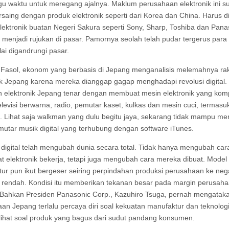
 waktu untuk meregang ajalnya. Maklum perusahaan elektronik ini s
rsaing dengan produk elektronik seperti dari Korea dan China. Harus di
lektronik buatan Negeri Sakura seperti Sony, Sharp, Toshiba dan Pana
gi menjadi rujukan di pasar. Pamornya seolah telah pudar tergerus para
ai digandrungi pasar.
Fasol, ekonom yang berbasis di Jepang menganalisis melemahnya ra
ik Jepang karena mereka dianggap gagap menghadapi revolusi digital. 
 elektronik Jepang tenar dengan membuat mesin elektronik yang kom
televisi berwarna, radio, pemutar kaset, kulkas dan mesin cuci, termasu
 Lihat saja walkman yang dulu begitu jaya, sekarang tidak mampu m
mutar musik digital yang terhubung dengan software iTunes.
 digital telah mengubah dunia secara total. Tidak hanya mengubah car
t elektronik bekerja, tetapi juga mengubah cara mereka dibuat. Model
ur pun ikut bergeser seiring perpindahan produksi perusahaan ke neg
 rendah. Kondisi itu memberikan tekanan besar pada margin perusah
Bahkan Presiden Panasonic Corp., Kazuhiro Tsuga, pernah mengatak
an Jepang terlalu percaya diri soal kekuatan manufaktur dan teknolo
lihat soal produk yang bagus dari sudut pandang konsumen.