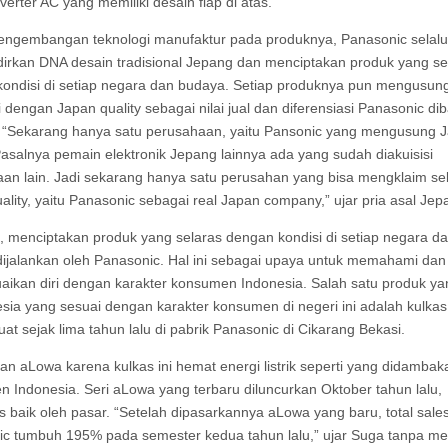
verter AC yang memiliki desain flap di atas.
ngembangan teknologi manufaktur pada produknya, Panasonic selalu
rkan DNA desain tradisional Jepang dan menciptakan produk yang se
ondisi di setiap negara dan budaya. Setiap produknya pun mengusun
i dengan Japan quality sebagai nilai jual dan diferensiasi Panasonic di
 “Sekarang hanya satu perusahaan, yaitu Pansonic yang mengusung 
 Pasalnya pemain elektronik Jepang lainnya ada yang sudah diakuisisi
an lain. Jadi sekarang hanya satu perusahan yang bisa mengklaim se
ality, yaitu Panasonic sebagai real Japan company,” ujar pria asal Jepa
menciptakan produk yang selaras dengan kondisi di setiap negara d
ijalankan oleh Panasonic. Hal ini sebagai upaya untuk memahami dan
ikan diri dengan karakter konsumen Indonesia. Salah satu produk ya
esia yang sesuai dengan karakter konsumen di negeri ini adalah kulka
uat sejak lima tahun lalu di pabrik Panasonic di Cikarang Bekasi.
n aLowa karena kulkas ini hemat energi listrik seperti yang didambak
 Indonesia. Seri aLowa yang terbaru diluncurkan Oktober tahun lalu,
s baik oleh pasar. “Setelah dipasarkannya aLowa yang baru, total sale
c tumbuh 195% pada semester kedua tahun lalu,” ujar Suga tanpa m