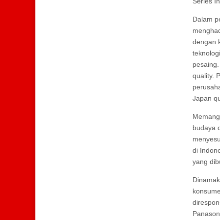
Series In
Dalam pe
menghadi
dengan k
teknolog
pesaing.
quality.
perusaha
Japan qu
Memang, 
budaya d
menyesua
di Indon
yang dib
Dinamaka
konsumen
direspon
Panasoni