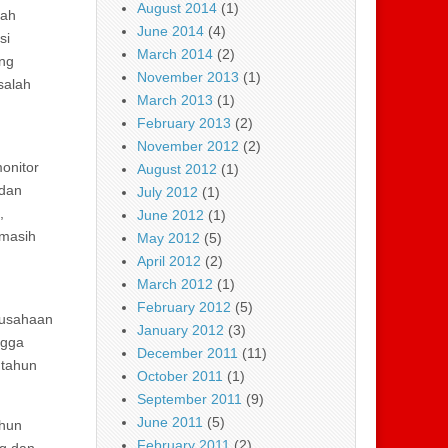
August 2014
(1)
lah
June 2014
(4)
si
March 2014
(2)
ng
November 2013
(1)
salah
March 2013
(1)
February 2013
(2)
November 2012
(2)
monitor
August 2012
(1)
 dan
July 2012
(1)
,
June 2012
(1)
 masih
May 2012
(5)
April 2012
(2)
March 2012
(1)
February 2012
(5)
erusahaan
January 2012
(3)
ngga
December 2011
(11)
 tahun
October 2011
(1)
September 2011
(9)
June 2011
(5)
ahun
February 2011
(2)
ng dan