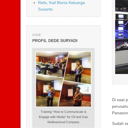
Relix, Kail Bisnis Keluarga
Susanto
ASIDE
PROFIL DEDE SURYADI
Di saat 
perusaha
Training “How to Cummunicate &
Panasoni
Engage with Media” for Oil and Gas
Multinasional Company
Sudah se