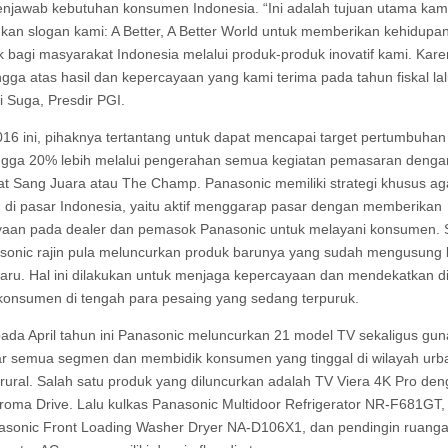
njawab kebutuhan konsumen Indonesia. “Ini adalah tujuan utama kam
an slogan kami: A Better, A Better World untuk memberikan kehidupa
ik bagi masyarakat Indonesia melalui produk-produk inovatif kami. Kar
gga atas hasil dan kepercayaan yang kami terima pada tahun fiskal lalu
i Suga, Presdir PGI.
16 ini, pihaknya tertantang untuk dapat mencapai target pertumbuhan
ingga 20% lebih melalui pengerahan semua kegiatan pemasaran denga
 Sang Juara atau The Champ. Panasonic memiliki strategi khusus ag
 di pasar Indonesia, yaitu aktif menggarap pasar dengan memberikan
aan pada dealer dan pemasok Panasonic untuk melayani konsumen. S
asonic rajin pula meluncurkan produk barunya yang sudah mengusung 
baru. Hal ini dilakukan untuk menjaga kepercayaan dan mendekatkan di
onsumen di tengah para pesaing yang sedang terpuruk.
pada April tahun ini Panasonic meluncurkan 21 model TV sekaligus gun
r semua segmen dan membidik konsumen yang tinggal di wilayah urb
rural. Salah satu produk yang diluncurkan adalah TV Viera 4K Pro de
oma Drive. Lalu kulkas Panasonic Multidoor Refrigerator NR-F681GT,
asonic Front Loading Washer Dryer NA-D106X1, dan pendingin ruang