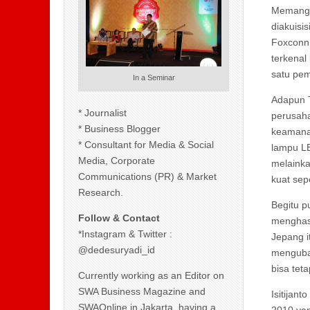
Memang b
diakuisis
Foxconn,
terkenal
satu pem
In a Seminar
Adapun T
* Journalist
perusaha
* Business Blogger
keamanan
* Consultant for Media & Social
lampu LE
Media, Corporate
melainka
Communications (PR) & Market
kuat sep
Research.
Begitu 
Follow & Contact
menghasi
*Instagram & Twitter :
Jepang i
@dedesuryadi_id
mengubah
bisa teta
Currently working as an Editor on
SWA Business Magazine and
Isitijan
SWAOnline in Jakarta, having a
2010 yan