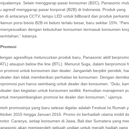
njualannya. Selain menggarap pasar konsumer (B2C), Panasonic mul
lu agresif menggarap pasar korporat (B2B) di Indonesia. Produk yang
an di antaranya CCTV, lampu LED untuk billboard dan produk perkant
 Namun porsi bisnis B2B ini belum terlalu besar, baru sekitar 15%. “Pan
 menyesuaikan dengan kebutuhan konsumen termasuk konsumen korp
erintahan,” katanya.
i Promosi
dengan agresifnya meluncurkan produk baru, Panasonic aktif berprom
 (ATL) ataupun below the line (BTL). Menurut Suga, dalam berpromosi 
n promosi untuk konsumen dan dealer. Janganlah berpikir pendek, ha
 dealer dan tidak memberikan perhatian ke konsumen. Dengan demiki
rpromosi pun harus seimbang untuk dealer dan konsumen. “Dulu, kam
 dealer dan kegiatan untuk konsumen sedikit. Kemudian manajemen p
 untuk menyeimbangkan promosi ke dealer dan konsumen,” ujarnya.
ntoh promosinya yang baru selesai digelar adalah Festival Isi Rumah 
Oktober 2015 hingga Januari 2016. Promo ini berhadiah utama mobil d
otor. Caranya, setiap konsumen di Jawa, Bali dan Sumatera yang me
Panasonic akan memperoleh sebuah undian untuk meraih hadiah yang