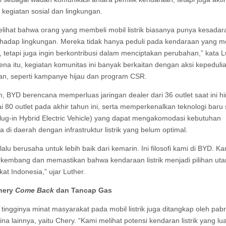
 kegiatan sosial dan lingkungan.
lihat bahwa orang yang membeli mobil listrik biasanya punya kesadara
erhadap lingkungan. Mereka tidak hanya peduli pada kendaraan yang 
 tetapi juga ingin berkontribusi dalam menciptakan perubahan,” kata L
ena itu, kegiatan komunitas ini banyak berkaitan dengan aksi kepeduli
an, seperti kampanye hijau dan program CSR.
, BYD berencana memperluas jaringan dealer dari 36 outlet saat ini h
 80 outlet pada akhir tahun ini, serta memperkenalkan teknologi baru 
ug-in Hybrid Electric Vehicle) yang dapat mengakomodasi kebutuhan
 di daerah dengan infrastruktur listrik yang belum optimal.
alu berusaha untuk lebih baik dari kemarin. Ini filosofi kami di BYD. Ka
rkembang dan memastikan bahwa kendaraan listrik menjadi pilihan ut
at Indonesia,” ujar Luther.
hery
Come Back
dan Tancap Gas
tingginya minat masyarakat pada mobil listrik juga ditangkap oleh pab
ina lainnya, yaitu Chery. “Kami melihat potensi kendaran listrik yang lu