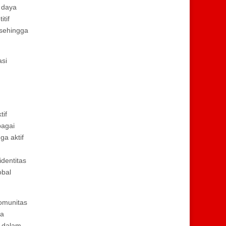
n daya
tif
 sehingga
si
tif
bagai
ga aktif
dentitas
obal
omunitas
ya
f dalam