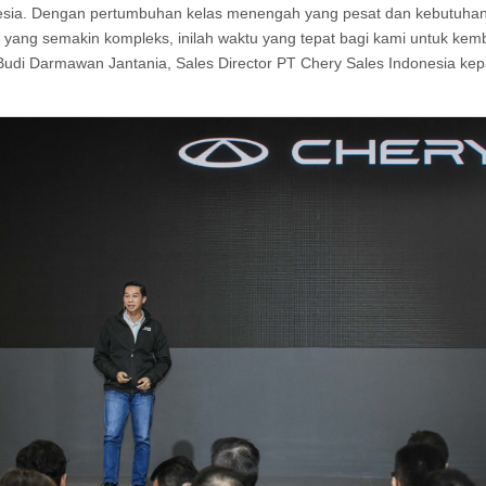
nesia. Dengan pertumbuhan kelas menengah yang pesat dan kebutuha
s yang semakin kompleks, inilah waktu yang tepat bagi kami untuk kemb
udi Darmawan Jantania, Sales Director PT Chery Sales Indonesia ke