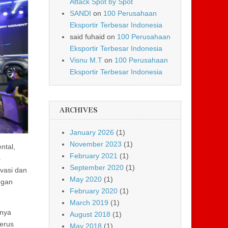
Attack Spot by Spot
SANDI
on
100 Perusahaan
Eksportir Terbesar Indonesia
said fuhaid
on
100 Perusahaan
Eksportir Terbesar Indonesia
Visnu M.T
on
100 Perusahaan
Eksportir Terbesar Indonesia
ARCHIVES
January 2026
(1)
November 2023
(1)
ntal,
February 2021
(1)
s
September 2020
(1)
vasi dan
May 2020
(1)
ngan
February 2020
(1)
March 2019
(1)
nnya
August 2018
(1)
terus
May 2018
(1)