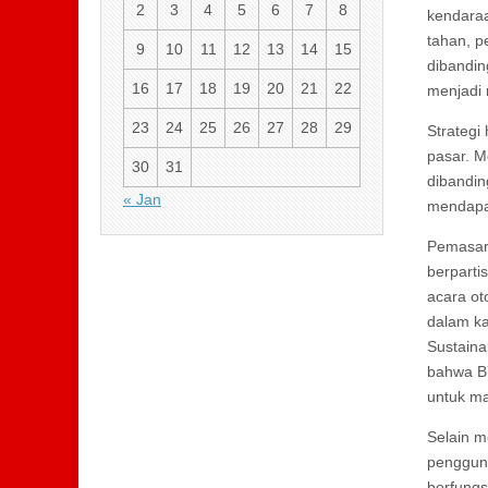
2
3
4
5
6
7
8
kendaraa
tahan, p
9
10
11
12
13
14
15
dibandin
16
17
18
19
20
21
22
menjadi 
23
24
25
26
27
28
29
Strategi
pasar. M
30
31
dibandin
« Jan
mendapat
Pemasara
berparti
acara ot
dalam ka
Sustaina
bahwa BY
untuk ma
Selain m
pengguna
berfungs