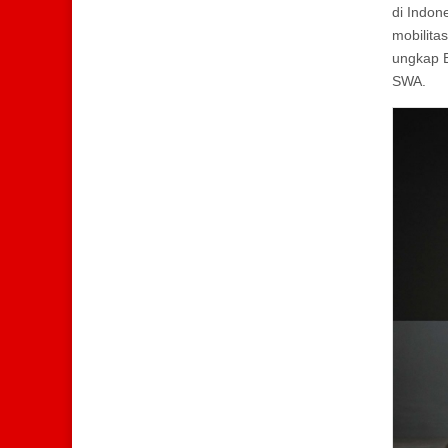
di Indo
mobilita
ungkap B
SWA.