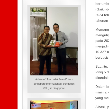
bertumb
(Gaikindo
2024 tem
tahunan 
Memang, 
mengutip
pada 202
menjadi 6
10.327 u
berbasis
Saat itu
Ioniq 5 d
ditanda
Achieve “Journalist Award” from
Singapore International Foundation
Dalam be
(SIF) in Singapore
minimal 
yang mem
Alhasil,