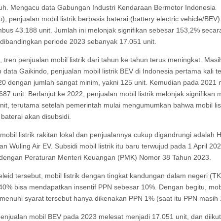
uh. Mengacu data Gabungan Industri Kendaraan Bermotor Indonesia
), penjualan mobil listrik berbasis baterai (battery electric vehicle/BEV
bus 43.188 unit. Jumlah ini melonjak signifikan sebesar 153,2% secar
dibandingkan periode 2023 sebanyak 17.051 unit.
tren penjualan mobil listrik dari tahun ke tahun terus meningkat. Masi
 data Gaikindo, penjualan mobil listrik BEV di Indonesia pertama kali te
0 dengan jumlah sangat minim, yakni 125 unit. Kemudian pada 2021 
87 unit. Berlanjut ke 2022, penjualan mobil listrik melonjak signifikan 
nit, terutama setelah pemerintah mulai mengumumkan bahwa mobil list
 baterai akan disubsidi.
, mobil listrik rakitan lokal dan penjualannya cukup digandrungi adalah 
an Wuling Air EV. Subsidi mobil listrik itu baru terwujud pada 1 April 20
i dengan Peraturan Menteri Keuangan (PMK) Nomor 38 Tahun 2023.
leid tersebut, mobil listrik dengan tingkat kandungan dalam negeri (T
40% bisa mendapatkan insentif PPN sebesar 10%. Dengan begitu, mobil 
enuhi syarat tersebut hanya dikenakan PPN 1% (saat itu PPN masih 
 penjualan mobil BEV pada 2023 melesat menjadi 17.051 unit, dan diikut