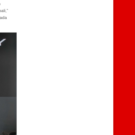
n
ali,”
pada