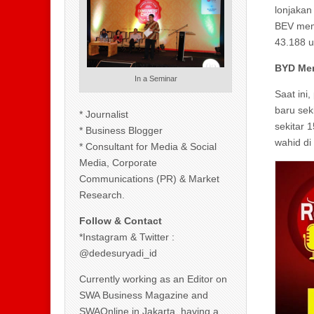
lonjakan
BEV mema
43.188 u
BYD Men
In a Seminar
Saat ini
baru sek
* Journalist
sekitar 
* Business Blogger
wahid di
* Consultant for Media & Social
Media, Corporate
Communications (PR) & Market
Research.
Follow & Contact
*Instagram & Twitter :
@dedesuryadi_id
Currently working as an Editor on
SWA Business Magazine and
SWAOnline in Jakarta, having a