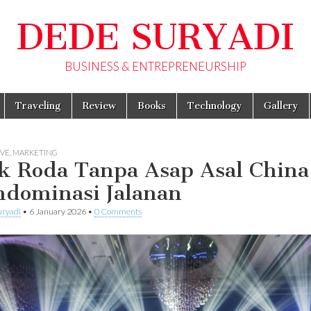
DEDE SURYADI
BUSINESS & ENTREPRENEURSHIP
Traveling
Review
Books
Technology
Gallery
VE
,
MARKETING
ak Roda Tanpa Asap Asal China
dominasi Jalanan
uryadi
•
6 January 2026
•
0 Comments