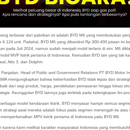
ang terbesar dari pabrikan ini adalah BYD M6 yang membukukan pen
 6.124 unit. Padahal, BYD M6 yang dibandrol Rp 300-400 jutaan ini b
kan pada Juli 2024, namun sudah menjadi mobil terlaris di sini. M6 dikl
mobil MVP listrik pertama di Indonesia. Kemudian BYD lain yang tak kal
eal, Atto 3, dan Dolphin.
. Panjaitan, Head of Public and Government Relations PT BYD Motor I
WA mengungkapkan bahwa keberhasilan BYD tidak lepas dari strateg
baik dari segi produk, harga, pendekatan pemasaran hingga lokasi s
ategis. Keunggulan BYD lainnya juga terletak pada kelengkapan lini pr
erbagai model kendaraan listrik, BYD menyasar hampir semua segme
n strategi awal mereka adalah fokus pada segmen menengah ke atas
 memperkenalkan MPV listrik pertama di Indonesia yaitu BYD M6.
r karena kami melihat karakter masyarakat Indonesia yang membutuh