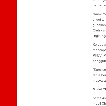
berbagai
“Kami me
tinggi t
gunakan,
Oleh kar
lingkung
Ke depan
mencapai
PHEV (Pl
pengguna
“Kami sel
terus be
masyarak
Mobil C
Semakin 
mobil Ch