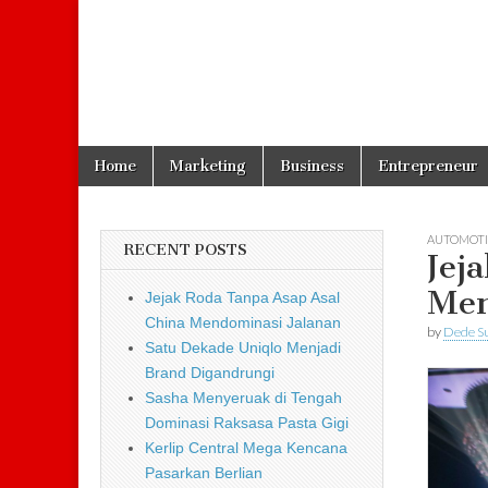
Skip to content
Home
Marketing
Business
Entrepreneur
Main menu
AUTOMOTI
RECENT POSTS
Jej
Men
Jejak Roda Tanpa Asap Asal
China Mendominasi Jalanan
by
Dede S
Satu Dekade Uniqlo Menjadi
Brand Digandrungi
Sasha Menyeruak di Tengah
Dominasi Raksasa Pasta Gigi
Kerlip Central Mega Kencana
Pasarkan Berlian