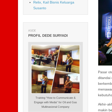
Relix, Kail Bisnis Keluarga
Susanto
ASIDE
PROFIL DEDE SURYADI
Pasar ot
ditandai
berkemba
menawark
kebutuh
Training “How to Cummunicate &
Engage with Media” for Oil and Gas
Akhir-akh
Multinasional Company
makin ber