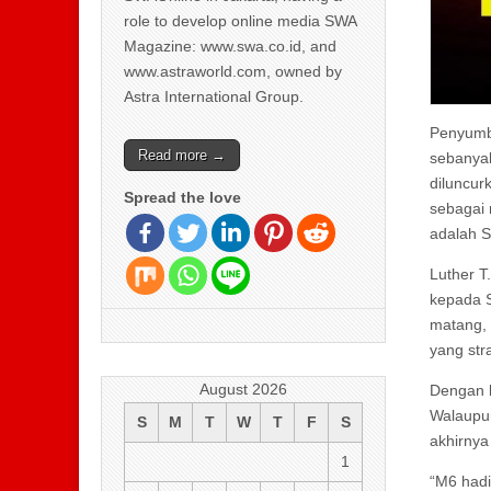
role to develop online media SWA
Magazine: www.swa.co.id, and
www.astraworld.com, owned by
Astra International Group.
Penyumb
Read more →
sebanyak
diluncur
Spread the love
sebagai 
adalah S
Luther T
kepada S
matang, 
yang str
August 2026
Dengan b
Walaupu
S
M
T
W
T
F
S
akhirnya
1
“M6 hadi