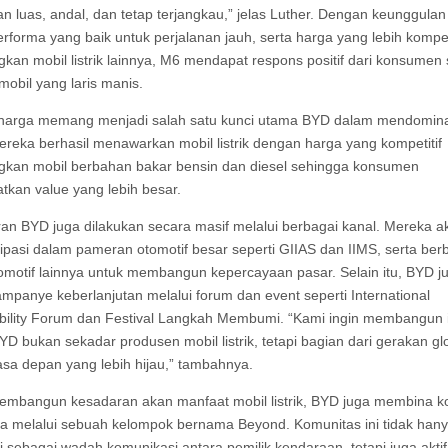
n luas, andal, dan tetap terjangkau,” jelas Luther. Dengan keunggula
erforma yang baik untuk perjalanan jauh, serta harga yang lebih kompeti
gkan mobil listrik lainnya, M6 mendapat respons positif dari konsumen
mobil yang laris manis.
 harga memang menjadi salah satu kunci utama BYD dalam mendomina
ereka berhasil menawarkan mobil listrik dengan harga yang kompetitif
gkan mobil berbahan bakar bensin dan diesel sehingga konsumen
kan value yang lebih besar.
n BYD juga dilakukan secara masif melalui berbagai kanal. Mereka ak
sipasi dalam pameran otomotif besar seperti GIIAS dan IIMS, serta ber
omotif lainnya untuk membangun kepercayaan pasar. Selain itu, BYD ju
mpanye keberlanjutan melalui forum dan event seperti International
bility Forum dan Festival Langkah Membumi. “Kami ingin membangun i
D bukan sekadar produsen mobil listrik, tetapi bagian dari gerakan gl
sa depan yang lebih hijau,” tambahnya.
embangun kesadaran akan manfaat mobil listrik, BYD juga membina k
 melalui sebuah kelompok bernama Beyond. Komunitas ini tidak han
i sebagai wadah komunikasi antara pemilik kendaraan, tetapi juga akti