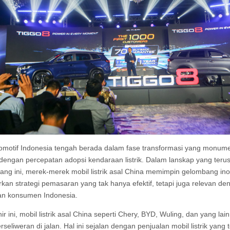
omotif Indonesia tengah berada dalam fase transformasi yang monume
 dengan percepatan adopsi kendaraan listrik. Dalam lanskap yang teru
ng ini, merek-merek mobil listrik asal China memimpin gelombang ino
an strategi pemasaran yang tak hanya efektif, tetapi juga relevan de
an konsumen Indonesia.
ir ini, mobil listrik asal China seperti Chery, BYD, Wuling, dan yang lai
seliweran di jalan. Hal ini sejalan dengan penjualan mobil listrik yang 