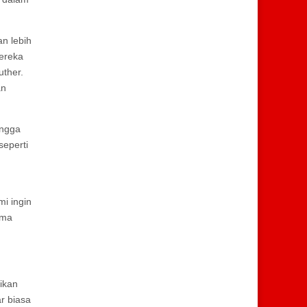
n lebih
mereka
uther.
an
ingga
seperti
mi ingin
ama
rikan
ar biasa