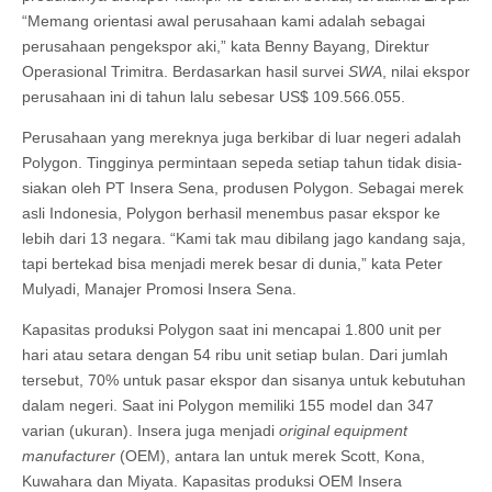
“Memang orientasi awal perusahaan kami adalah sebagai
perusahaan pengekspor aki,” kata Benny Bayang, Direktur
Operasional Trimitra. Berdasarkan hasil survei
SWA
, nilai ekspor
perusahaan ini di tahun lalu sebesar US$ 109.566.055.
Perusahaan yang mereknya juga berkibar di luar negeri adalah
Polygon. Tingginya permintaan sepeda setiap tahun tidak disia-
siakan oleh PT Insera Sena, produsen Polygon. Sebagai merek
asli Indonesia, Polygon berhasil menembus pasar ekspor ke
lebih dari 13 negara. “Kami tak mau dibilang jago kandang saja,
tapi bertekad bisa menjadi merek besar di dunia,” kata Peter
Mulyadi, Manajer Promosi Insera Sena.
Kapasitas produksi Polygon saat ini mencapai 1.800 unit per
hari atau setara dengan 54 ribu unit setiap bulan. Dari jumlah
tersebut, 70% untuk pasar ekspor dan sisanya untuk kebutuhan
dalam negeri. Saat ini Polygon memiliki 155 model dan 347
varian (ukuran). Insera juga menjadi
original equipment
manufacturer
(OEM), antara lan untuk merek Scott, Kona,
Kuwahara dan Miyata. Kapasitas produksi OEM Insera