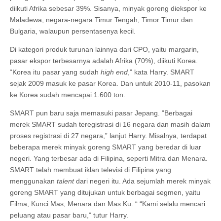
diikuti Afrika sebesar 39%. Sisanya, minyak goreng diekspor ke
Maladewa, negara-negara Timur Tengah, Timor Timur dan
Bulgaria, walaupun persentasenya kecil.
Di kategori produk turunan lainnya dari CPO, yaitu margarin,
pasar ekspor terbesarnya adalah Afrika (70%), diikuti Korea.
“Korea itu pasar yang sudah
high end
,” kata Harry. SMART
sejak 2009 masuk ke pasar Korea. Dan untuk 2010-11, pasokan
ke Korea sudah mencapai 1.600 ton.
SMART pun baru saja memasuki pasar Jepang. ”Berbagai
merek SMART sudah teregistrasi di 16 negara dan masih dalam
proses registrasi di 27 negara,” lanjut Harry. Misalnya, terdapat
beberapa merek minyak goreng SMART yang beredar di luar
negeri. Yang terbesar ada di Filipina, seperti Mitra dan Menara.
SMART telah membuat iklan televisi di Filipina yang
menggunakan
talent
dari negeri itu. Ada sejumlah merek minyak
goreng SMART yang ditujukan untuk berbagai segmen, yaitu
Filma, Kunci Mas, Menara dan Mas Ku. “ “Kami selalu mencari
peluang atau pasar baru,” tutur Harry.