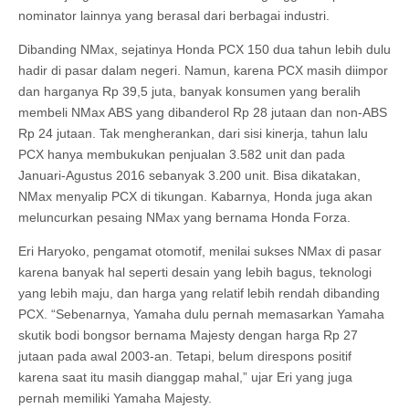
nominator lainnya yang berasal dari berbagai industri.
Dibanding NMax, sejatinya Honda PCX 150 dua tahun lebih dulu
hadir di pasar dalam negeri. Namun, karena PCX masih diimpor
dan harganya Rp 39,5 juta, banyak konsumen yang beralih
membeli NMax ABS yang dibanderol Rp 28 jutaan dan non-ABS
Rp 24 jutaan. Tak mengherankan, dari sisi kinerja, tahun lalu
PCX hanya membukukan penjualan 3.582 unit dan pada
Januari-Agustus 2016 sebanyak 3.200 unit. Bisa dikatakan,
NMax menyalip PCX di tikungan. Kabarnya, Honda juga akan
meluncurkan pesaing NMax yang bernama Honda Forza.
Eri Haryoko, pengamat otomotif, menilai sukses NMax di pasar
karena banyak hal seperti desain yang lebih bagus, teknologi
yang lebih maju, dan harga yang relatif lebih rendah dibanding
PCX. “Sebenarnya, Yamaha dulu pernah memasarkan Yamaha
skutik bodi bongsor bernama Majesty dengan harga Rp 27
jutaan pada awal 2003-an. Tetapi, belum direspons positif
karena saat itu masih dianggap mahal,” ujar Eri yang juga
pernah memiliki Yamaha Majesty.