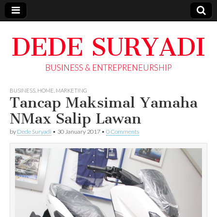
DEDE SURYADI
BUSINESS & ENTREPRENEURSHIP
BUSINESS
,
HOME
,
MARKETING
Tancap Maksimal Yamaha
NMax Salip Lawan
by
Dede Suryadi
•
30 January 2017
•
0 Comments