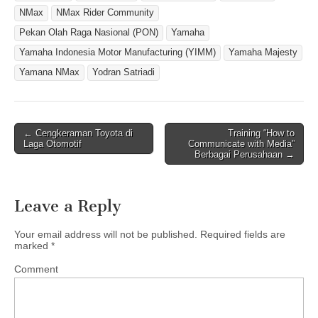
NMax
NMax Rider Community
Pekan Olah Raga Nasional (PON)
Yamaha
Yamaha Indonesia Motor Manufacturing (YIMM)
Yamaha Majesty
Yamana NMax
Yodran Satriadi
← Cengkeraman Toyota di
Training “How to
Post navigation
Laga Otomotif
Communicate with Media”
Berbagai Perusahaan →
Leave a Reply
Your email address will not be published.
Required fields are
marked
*
Comment