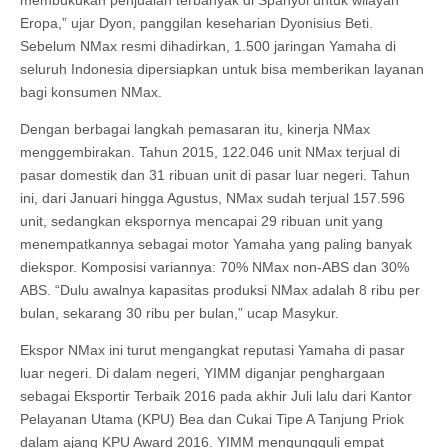
Eropa,” ujar Dyon, panggilan keseharian Dyonisius Beti.
Sebelum NMax resmi dihadirkan, 1.500 jaringan Yamaha di
seluruh Indonesia dipersiapkan untuk bisa memberikan layanan
bagi konsumen NMax.
Dengan berbagai langkah pemasaran itu, kinerja NMax
menggembirakan. Tahun 2015, 122.046 unit NMax terjual di
pasar domestik dan 31 ribuan unit di pasar luar negeri. Tahun
ini, dari Januari hingga Agustus, NMax sudah terjual 157.596
unit, sedangkan ekspornya mencapai 29 ribuan unit yang
menempatkannya sebagai motor Yamaha yang paling banyak
diekspor. Komposisi variannya: 70% NMax non-ABS dan 30%
ABS. “Dulu awalnya kapasitas produksi NMax adalah 8 ribu per
bulan, sekarang 30 ribu per bulan,” ucap Masykur.
Ekspor NMax ini turut mengangkat reputasi Yamaha di pasar
luar negeri. Di dalam negeri, YIMM diganjar penghargaan
sebagai Eksportir Terbaik 2016 pada akhir Juli lalu dari Kantor
Pelayanan Utama (KPU) Bea dan Cukai Tipe A Tanjung Priok
dalam ajang KPU Award 2016. YIMM mengungguli empat