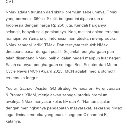
CVT.
NMax adalah turunan dari skutik premium sebelumnya, TMax
yang bermesin 660cc. Skutik bongsor ini dipasarkan di
Indonesia dengan harga Rp 250 juta. Kendati harganya
selangit, banyak saja peminatnya. Nah, melihat animo tersebut,
manajemen Yamaha di Indonesia memutuskan memproduksi
NMax sebagai “adik” TMax. Dan ternyata terbukti: NMax
direspons pasar dengan positif. Sejumlah penghargaan pun
telah disandang NMax, baik di dalan negeri maupun luar negeri.
Salah satunya, penghargaan sebagai Best Scooter dari Motor
Cycle News (MCN) Award 2015. MCN adalah media otomotif
terkemuka Inggris.
Yodran Satriadi, Asisten GM Strategi Pemasaran, Perencanaan
& Promosi YIMM, menjelaskan sebagai produk premium,
awalnya NMax menyasar kelas B+ dan A. “Namun sejalan
dengan meningkatnya pendapatan masyarakat, sekarang NMax
juga diminati mereka yang masuk segmen C+ sampai B,”
katanya.