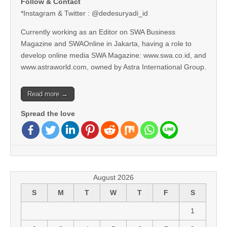
Follow & Contact
*Instagram & Twitter : @dedesuryadi_id
Currently working as an Editor on SWA Business
Magazine and SWAOnline in Jakarta, having a role to
develop online media SWA Magazine: www.swa.co.id, and
www.astraworld.com, owned by Astra International Group.
Read more →
Spread the love
August 2026
S
M
T
W
T
F
S
1