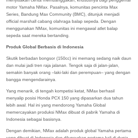
menyisakan cerita membanggakan, khususnya bagi penggemar
motor Yamaha NMax. Pasalnya, komunitas pencinta Max
Series, Bandung Max Community (BMC), ditunjuk menjadi
official marshall cabang olahraga balap sepeda. Dengan
menggunakan NMax, komunitas ini mengawal atlet balap
sepeda saat mereka bertanding.
Produk Global Berbasis di Indonesia
Skutik berbadan bongsor (150cc) ini memang sedang naik daun
dan mulai jadi tren raja jalanan. Tengok saja di jalan-jalan,
semakin banyak orang –laki-laki dan perempuan– yang dengan
bangga mengendarainya.
Yang menarik, di tengah kompetisi ketat, NMax berhasil
menyalip posisi Honda PCX 150 yang dipasarkan dua tahun
lebih awal. Hal ini yang mendorong Yamaha Global
memercayakan produksi NMax dibuat di pabrik Yamaha di
Indonesia sebagai basisnya.
Dengan demikian, NMax adalah produk global Yamaha pertama
yang dibuat di Indonesia dan diluncurkan pertama kali di dunia