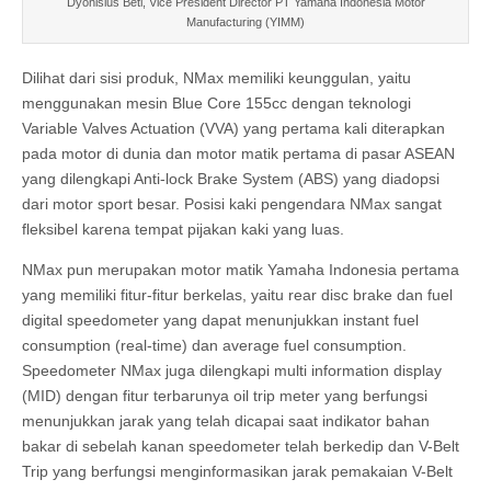
Dyonisius Beti, Vice President Director PT Yamaha Indonesia Motor
Manufacturing (YIMM)
Dilihat dari sisi produk, NMax memiliki keunggulan, yaitu
menggunakan mesin Blue Core 155cc dengan teknologi
Variable Valves Actuation (VVA) yang pertama kali diterapkan
pada motor di dunia dan motor matik pertama di pasar ASEAN
yang dilengkapi Anti-lock Brake System (ABS) yang diadopsi
dari motor sport besar. Posisi kaki pengendara NMax sangat
fleksibel karena tempat pijakan kaki yang luas.
NMax pun merupakan motor matik Yamaha Indonesia pertama
yang memiliki fitur-fitur berkelas, yaitu rear disc brake dan fuel
digital speedometer yang dapat menunjukkan instant fuel
consumption (real-time) dan average fuel consumption.
Speedometer NMax juga dilengkapi multi information display
(MID) dengan fitur terbarunya oil trip meter yang berfungsi
menunjukkan jarak yang telah dicapai saat indikator bahan
bakar di sebelah kanan speedometer telah berkedip dan V-Belt
Trip yang berfungsi menginformasikan jarak pemakaian V-Belt