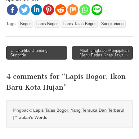
Tags:
Bogor
Lapis Bogor
Lapis Talas Bogor
Sangkuriang
← Liku-liku Branding
Mbah Jingkrak, Menjajakan
Post navigation
Sunpride
Menu Pedas Khas Jawa →
4 comments for “
Lapis Bogor, Ikon
Baru Kota Hujan
”
Pingback:
Lapis Talas Bogor; Yang Tersuka Dan Terbaru!
| *Taufan's Words