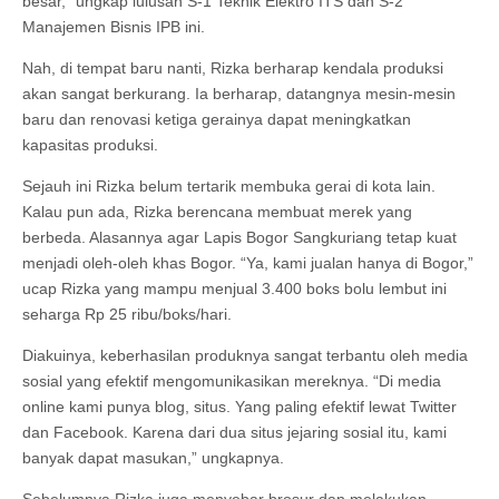
besar,” ungkap lulusan S-1 Teknik Elektro ITS dan S-2
Manajemen Bisnis IPB ini.
Nah, di tempat baru nanti, Rizka berharap kendala produksi
akan sangat berkurang. Ia berharap, datangnya mesin-mesin
baru dan renovasi ketiga gerainya dapat meningkatkan
kapasitas produksi.
Sejauh ini Rizka belum tertarik membuka gerai di kota lain.
Kalau pun ada, Rizka berencana membuat merek yang
berbeda. Alasannya agar Lapis Bogor Sangkuriang tetap kuat
menjadi oleh-oleh khas Bogor. “Ya, kami jualan hanya di Bogor,”
ucap Rizka yang mampu menjual 3.400 boks bolu lembut ini
seharga Rp 25 ribu/boks/hari.
Diakuinya, keberhasilan produknya sangat terbantu oleh media
sosial yang efektif mengomunikasikan mereknya. “Di media
online kami punya blog, situs. Yang paling efektif lewat Twitter
dan Facebook. Karena dari dua situs jejaring sosial itu, kami
banyak dapat masukan,” ungkapnya.
Sebelumnya Rizka juga menyebar brosur dan melakukan