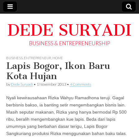
DEDE SURYADI
BUSINESS & ENTREPRENEURSHIP
BUSINESS
,
ENTREPRENEUR
,
HOME
Lapis Bogor, Ikon Baru
Kota Hujan
by
Dede Suryadi
•
1 November 2013
•
4 Comments
Nyali kewirausahaan Rizka Wahyu Ramadhona teruji. Gagal
berbisnis bakso, ia banting setir mengembangkan bisnis lain.
Masih seputar makanan, Rizka yang hanya bermodal Rp 500
ribu, beralih mengembangkan kue lapis. Beda dari lapis
umumnya yang berbahan dasar terigu, Lapis Bogor
Sangkuriang produksi Rizka menggunakan bahan baku talas.