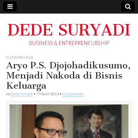
DEDE SURYADI
BUSINESS & ENTREPRENEURSHIP
ENTREPRENEUR
Aryo P.S. Djojohadikusumo,
Menjadi Nakoda di Bisnis
Keluarga
by
Dede Suryadi
•
7 March 2014
•
0 Comments