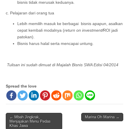
bisnis tidak merusak keduanya.
c. Pelajaran dari orang tua
Lebih memilih masuk ke berbagai bisnis apapun, asalkan
cepat kembali modalnya (
return on investment
/
ROI jadi
patokan).
Bisnis harus halal serta mencapai untung.
Tulisan ini sudah dimuat di Majalah Bisnis SWA Edisi 04/2014
Spread the love
← Mbah Jingkrak,
Marina Oh Marina →
Post navigation
Menjajakan Menu Pedas
Khas Jawa