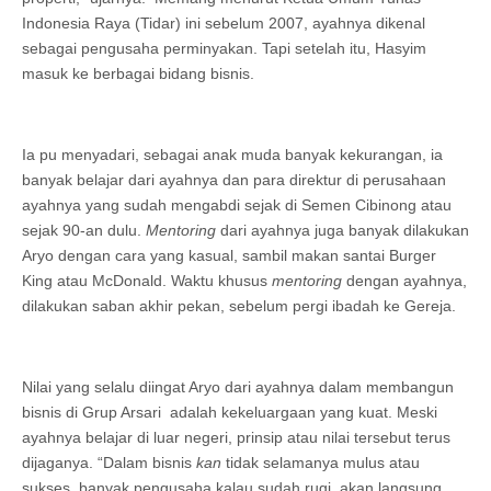
Indonesia Raya (Tidar) ini sebelum 2007, ayahnya dikenal
sebagai pengusaha perminyakan. Tapi setelah itu, Hasyim
masuk ke berbagai bidang bisnis.
Ia pu menyadari, sebagai anak muda banyak kekurangan, ia
banyak belajar dari ayahnya dan para direktur di perusahaan
ayahnya yang sudah mengabdi sejak di Semen Cibinong atau
sejak 90-an dulu.
Mentoring
dari ayahnya juga banyak dilakukan
Aryo dengan cara yang kasual, sambil makan santai Burger
King atau McDonald. Waktu khusus
mentoring
dengan ayahnya,
dilakukan saban akhir pekan, sebelum pergi ibadah ke Gereja.
Nilai yang selalu diingat Aryo dari ayahnya dalam membangun
bisnis di Grup Arsari adalah kekeluargaan yang kuat. Meski
ayahnya belajar di luar negeri, prinsip atau nilai tersebut terus
dijaganya. “Dalam bisnis
kan
tidak selamanya mulus atau
sukses, banyak pengusaha kalau sudah rugi, akan langsung